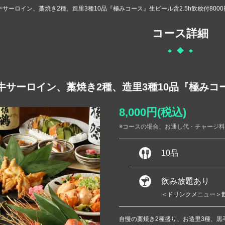
サーロイン、藁焼き2種、造里3種10品『極みコース』生ビール含2.5h飲放付8000
コース詳細
サーロイン、藁焼き2種、造里3種10品『極みコース
8,000円
(税込)
※コースの場合、お通し代・チャージ
10品
飲み放題あり
＜ドリンクメニュー＞飲
自慢の藁焼き2種盛り、お造里3種、