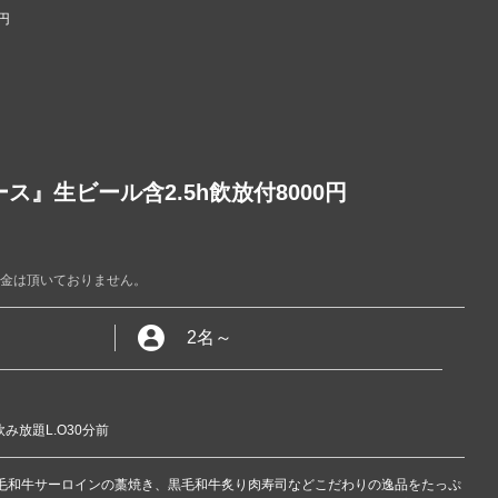
円
』生ビール含2.5h飲放付8000円
料金は頂いておりません。
2名
～
み放題L.O30分前
黒毛和牛サーロインの藁焼き、黒毛和牛炙り肉寿司などこだわりの逸品をたっぷ