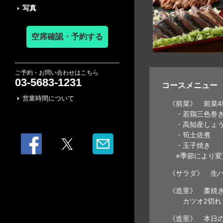
写真
空席確認・予約する
ご予約・お問い合わせはこちら
03-5683-1231
コースメニュー
営業時間について
《前菜》 前菜4
・若鶏三色巻
・高知産しょう
・筍土佐煮
・玉子焼き
※季節により変
《サラダ》 生
《造里》 藁焼き
カツオ2切れ・
《造里》 本日