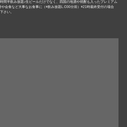
2時間半飲み放題♪生ビールだけでなく、四国の地酒や焼酎も入ったプレミアム
や会食など大事なお食事に（※飲み放題L.O30分前）※21時最終受付の場合
承下さい。