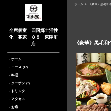
ホーム
《豪華》黒毛和牛
全席個室 四国郷土活性
化 藁家 ８８ 東陽町
《豪華》黒毛和牛
店
ホーム
コース
(12)
料理
クーポン
(7)
ドリンク
アクセス
お席