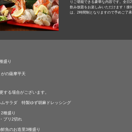
りご堪能できる豪華な内容です。全日
飲み放題をお楽しみいただけます！接待
は、2時間制となりますので予めご了
種盛り
き
がの薩摩平天
更する場合がございます。
ハムサラダ 特製ゆず胡麻ドレッシング
2種盛り
ブリ2切れ
の鮮魚のお造里3種盛り