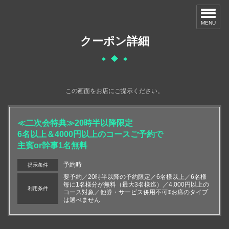
MENU
クーポン詳細
この画面をお店にご提示ください。
≪二次会特典≫20時半以降限定
6名以上＆4000円以上のコースご予約で
主賓or幹事1名無料
予約時
提示条件
要予約／20時半以降の予約限定／6名様以上／6名様
毎に1名様分が無料（最大3名様迄）／4,000円以上の
利用条件
コース対象／他券・サービス併用不可※お席のタイプ
は選べません