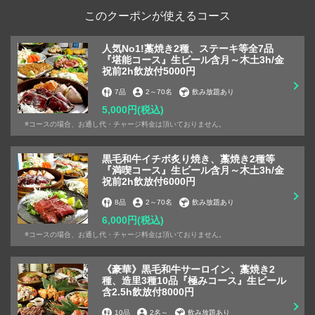
このクーポンが使えるコース
人気No1!藁焼き2種、ステーキ等全7品
『堪能コース』生ビール含月～木土3h/金
祝前2h飲放付5000円
7品
2
～
70名
飲み放題あり
5,000円
(税込)
※コースの場合、お通し代・チャージ料金は頂いておりません。
黒毛和牛イチボ炙り焼き、藁焼き2種等
『満喫コース』生ビール含月～木土3h/金
祝前2h飲放付6000円
8品
2
～
70名
飲み放題あり
6,000円
(税込)
※コースの場合、お通し代・チャージ料金は頂いておりません。
《豪華》黒毛和牛サーロイン、藁焼き2
種、造里3種10品『極みコース』生ビール
含2.5h飲放付8000円
10品
2名
～
飲み放題あり