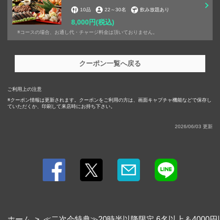
10品
22
～
30名
飲み放題あり
8,000円
(税込)
※コースの場合、お通し代・チャージ料金は頂いておりません。
クーポン一覧へ戻る
ご利用上の注意
クーポン情報は更新されます。クーポンをご利用の方は、画面キャプチャ機能などで保存し
ていただくか、印刷して来店時にお持ち下さい。
2026/06/03 更新
ホーム
≪二次会特典≫20時半以降限定 6名以上＆4000