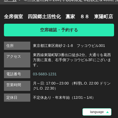
全席個室 四国郷土活性化 藁家 ８８ 東陽町店
空席確認・予約する
住所
東京都江東区南砂２-1-8 フッコウビル301
東西線東陽町駅3番出口徒歩2分。大通りを葛西
アクセス
方面に直進、右手側フッコウビル3Fにございま
す。
電話番号
03-5683-1231
月～日: 17:00～23:00 （料理L.O. 22:00 ドリン
営業時間
クL.O. 22:30）
定休日
不定休あり・年末年始（12/31～1/4）
language