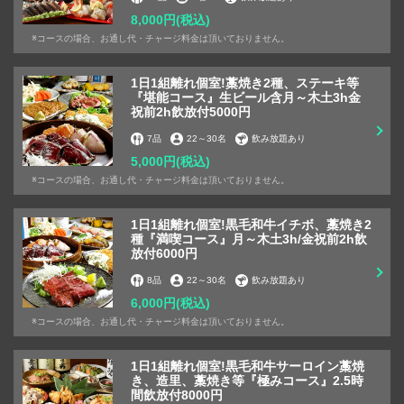
8,000円
(税込)
※コースの場合、お通し代・チャージ料金は頂いておりません。
1日1組離れ個室!藁焼き2種、ステーキ等
『堪能コース』生ビール含月～木土3h金
この店舗情報をシェアする
祝前2h飲放付5000円
7品
22
～
30名
飲み放題あり
≪二次会特典≫20時半以降限定 6名以上＆4000円以上のコ
5,000円
(税込)
ースご予約で 主賓or幹事1名無料 | 全席個室 四国郷土活性
※コースの場合、お通し代・チャージ料金は頂いておりません。
化 藁家 ８８ 東陽町店
東京都江東区南砂２-1-8 フッコウビル301
1日1組離れ個室!黒毛和牛イチボ、藁焼き2
https://siretokogyojo-toyochou.owst.jp/coupons/209000762
種『満喫コース』月～木土3h/金祝前2h飲
放付6000円
お店情報をコピー
8品
22
～
30名
飲み放題あり
6,000円
(税込)
※コースの場合、お通し代・チャージ料金は頂いておりません。
1日1組離れ個室!黒毛和牛サーロイン藁焼
き、造里、藁焼き等『極みコース』2.5時
間飲放付8000円
閉じる