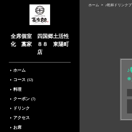
ホーム
♪乾杯ドリンクプ
全席個室 四国郷土活性
化 藁家 ８８ 東陽町
店
ホーム
コース
(12)
料理
クーポン
(7)
ドリンク
アクセス
お席